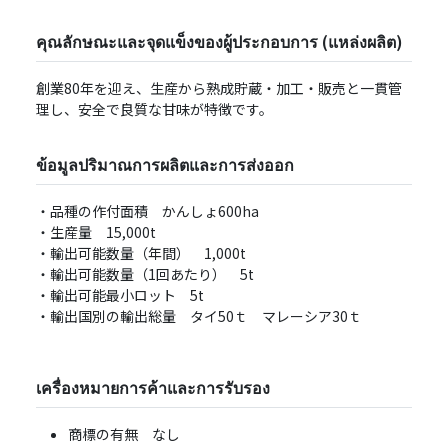
คุณลักษณะและจุดแข็งของผู้ประกอบการ (แหล่งผลิต)
創業80年を迎え、⽣産から熟成貯蔵・加⼯・販売と⼀貫管
理し、安全で良質な⽢味が特徴です。
ข้อมูลปริมาณการผลิตและการส่งออก
・品種の作付面積 かんしょ600ha
・生産量 15,000t
・輸出可能数量（年間） 1,000t
・輸出可能数量（1回あたり） 5t
・輸出可能最小ロット 5t
・輸出国別の輸出総量 タイ50ｔ マレーシア30ｔ
เครื่องหมายการค้าและการรับรอง
商標の有無 なし