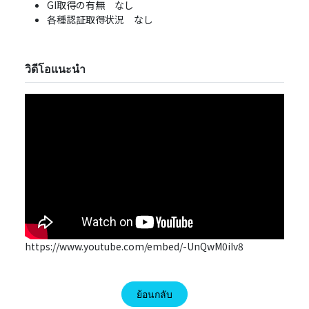
GI取得の有無 なし
各種認証取得状況 なし
วิดีโอแนะนำ
https://www.youtube.com/embed/-UnQwM0iIv8
ย้อนกลับ