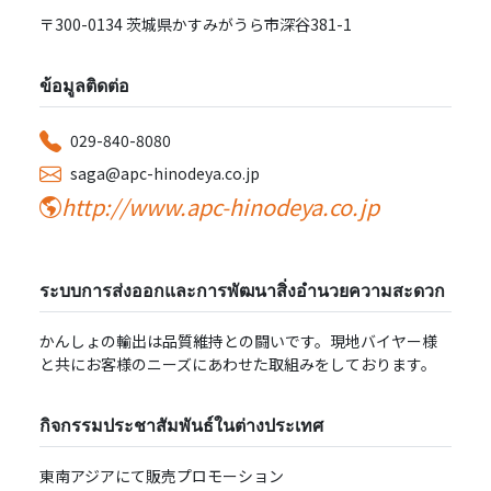
〒300-0134 茨城県かすみがうら市深⾕381-1
ข้อมูลติดต่อ
029-840-8080
saga@apc-hinodeya.co.jp
http://www.apc-hinodeya.co.jp
ระบบการส่งออกและการพัฒนาสิ่งอำนวยความสะดวก
かんしょの輸出は品質維持との闘いです。現地バイヤー様
と共にお客様のニーズにあわせた取組みをしております。
กิจกรรมประชาสัมพันธ์ในต่างประเทศ
東南アジアにて販売プロモーション