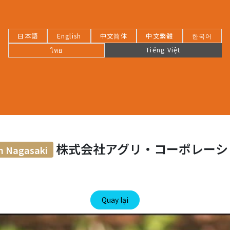
日本語
English
中文简体
中文繁體
한국어
Tiếng Việt
ไทย
株式会社アグリ・コーポレーシ
h Nagasaki
Quay lại