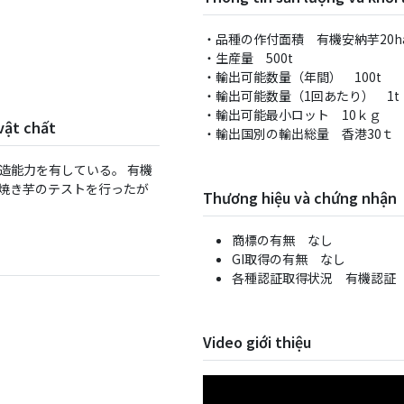
・品種の作付面積 有機安納芋20ha、
・生産量 500t
・輸出可能数量（年間） 100t
・輸出可能数量（1回あたり） 1t
・輸出可能最小ロット 10ｋｇ
vật chất
・輸出国別の輸出総量 ⾹港30ｔ
製造能⼒を有している。 有機
焼き芋のテストを⾏ったが
Thương hiệu và chứng nhận
商標の有無 なし
GI取得の有無 なし
各種認証取得状況 有機認証
Video giới thiệu