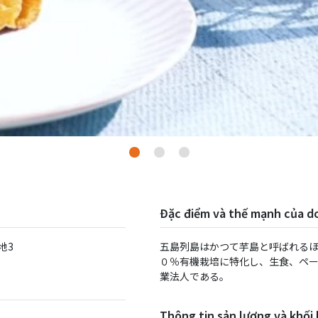
Đặc điểm và thế mạnh của d
地3
五島列島はかつて芋島と呼ばれるほ
０％有機栽培に特化し、⽣⾷、ペ
業法⼈である。
Thông tin sản lượng và khối