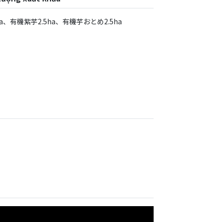
有機紫芋2.5ha、有機芋おとめ2.5ha