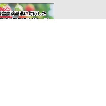
〒10
Tôi muốn nhập khẩu
Chi
ĐT:
Liên hệ
Văn
Hoạt động chứng nhận
Tổn
sản phẩm Nhật Bản
団体概要
活動内容