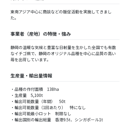
東南アジア中⼼に商談などの販促活動を実施してきまし
た。
事業者（産地）の特徴・強み
静岡の温暖な気候と豊富な⽇射量を⽣かした全国でも有数
なイチゴ県で、静岡のオリジナル品種を中⼼に品質の⾼い
苺を出荷しています。
生産量・輸出量情報
・品種の作付面積 138ha
・生産量 5,100t
・輸出可能数量（年間） 50t
・輸出可能数量（1回あたり） 特になし
・輸出可能最小ロット 制限なし
・輸出国別の輸出総量 ⾹港9.5t、シンガポール1t