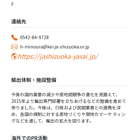
F
連絡先
0542-84-9728
h-minoura@kei.ja-shizuoka.or.jp
https://jashizuoka-yasai.jp/
輸出体制・施設整備
今後の国内需要の減少や産地間競争の激化を⾒据えて、
2015年より輸出専⾨部署を⽴ちあげるなどの整備を進めて
参りました。今後は、⾏政および⺠間業者との連携を深
め、各国の規制に対する産地づくりや現地のマーケ ティン
グなどを通して、輸出の拡⼤を図ります。
海外でのPR活動