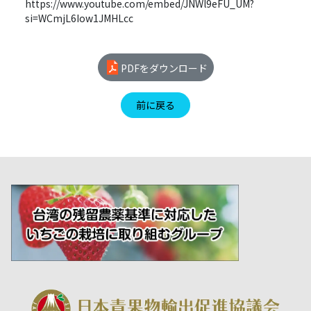
https://www.youtube.com/embed/JNWl9eFU_UM?
si=WCmjL6Iow1JMHLcc
PDFをダウンロード
前に戻る