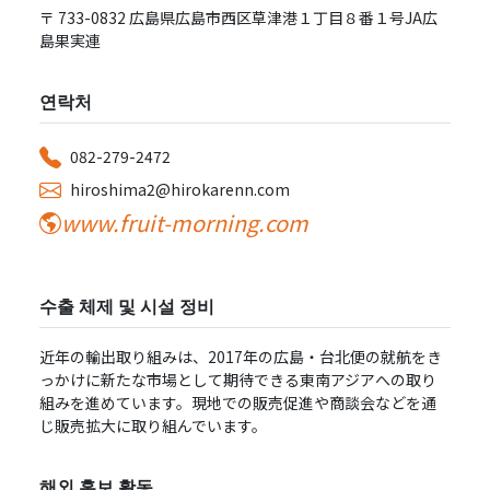
〒 733-0832 広島県広島市⻄区草津港１丁⽬８番１号JA広
島果実連
연락처
082-279-2472
hiroshima2@hirokarenn.com
www.fruit-morning.com
수출 체제 및 시설 정비
近年の輸出取り組みは、2017年の広島・台北便の就航をき
っかけに新たな市場として期待できる東南アジアへの取り
組みを進めています。現地での販売促進や商談会などを通
じ販売拡⼤に取り組んでいます。
해외 홍보 활동