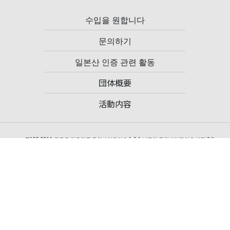
수입을 원합니다
문의하기
일본산 인증 관련 활동
団体概要
活動内容
〒100-0011 도쿄도 치요다구 우치사이와이초 1-2-1 닛토치 우치사이와이초 빌딩 2층
TEL: 03-3502-3033 FAX: 03-6910-2923
일반사단법인 일본청과물수출촉진협의회 사무국
사무국장 오기노 히데아키(Hideaki Ogino)