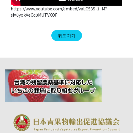
https://www.youtube.com/embed/vaLC53S-1_M?
si=0yokVeCq0MUTVXOF
뒤로 가기