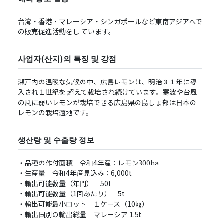
台湾・⾹港・マレーシア・シンガポールなど東南アジアへで
の販売促進活動をし ています。
사업자(산지)의 특징 및 강점
瀬⼾内の温暖な気候の中、広島レモンは、明治３１年に導
⼊され１世紀を 超えて栽培され続けています。寒波や台⾵
の⾵に弱いレモンが栽培できる広島県の島しょ部は⽇本の
レモンの栽培適地です。
생산량 및 수출량 정보
・品種の作付面積 令和4年産：レモン300ha
・生産量 令和4年産⾒込み：6,000t
・輸出可能数量（年間） 50t
・輸出可能数量（1回あたり） 5t
・輸出可能最小ロット １ケース（10㎏）
・輸出国別の輸出総量 マレーシア 1.5t