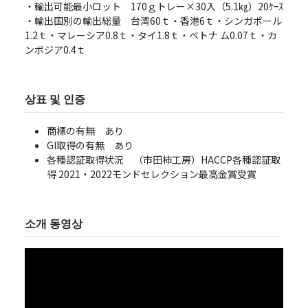
・輸出可能最小ロット 170ｇトレー×30⼊（5.1㎏）20ｹｰｽ
・輸出国別の輸出総量 台湾60ｔ・⾹港6ｔ・シンガポール
1.2ｔ・マレーシア0.8ｔ・タイ1.8ｔ・ベトナ ム0.07ｔ・カ
ンボジア0.4ｔ
상표 및 인증
商標の有無 あり
GI取得の有無 あり
各種認証取得状況 （市⽥柿⼯房）HACCP各種認証取
得 2021・2022モンドセレクション最⾼⾦賞受賞
소개 동영상