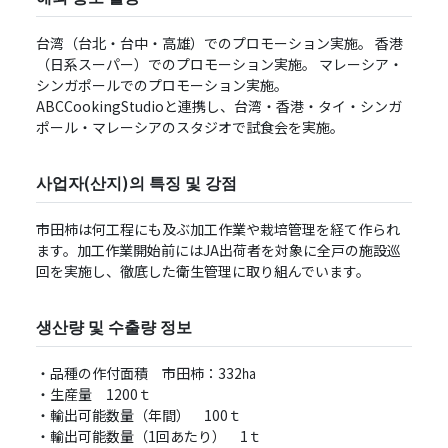
台湾（台北・台中・⾼雄）でのプロモーション実施。 ⾹港
（⽇系スーパー）でのプロモーション実施。 マレーシア・
シンガポールでのプロモーション実施。
ABCCookingStudioと連携し、台湾・⾹港・タイ・シンガ
ポール・マレーシアのスタジオで試⾷会を実施。
사업자(산지)의 특징 및 강점
市⽥柿は何⼯程にも及ぶ加⼯作業や栽培管理を経て作られ
ます。加⼯作業開始前にはJA出荷者を対象に全⼾の施設巡
回を実施し、徹底した衛⽣管理に取り組んでいます。
생산량 및 수출량 정보
・品種の作付面積 市⽥柿：332㏊
・生産量 1200ｔ
・輸出可能数量（年間） 100ｔ
・輸出可能数量（1回あたり） 1ｔ