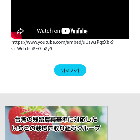
https://www.youtube.com/embed/uUswzPqxXbk?
si=WchJisi6EGiu8y9-
뒤로 가기