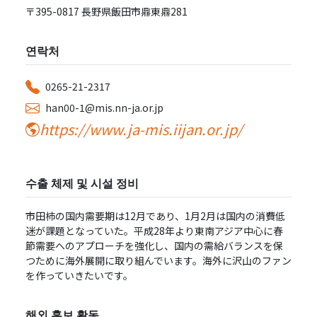
〒395-0817 ⻑野県飯⽥市⿍東⿍281
연락처
0265-21-2317
han00-1@mis.nn-ja.or.jp
https://www.ja-mis.iijan.or.jp/
수출 체제 및 시설 정비
市⽥柿の国内需要期は12⽉であり、1⽉2⽉は国内の消費低
迷が課題となっていた。平成28年より東南アジア中⼼に春
節需要へのアプローチを強化し、国内の需給バランスを保
つために海外展開に取り組んでいます。海外に沢⼭のファン
を作っていきたいです。
해외 홍보 활동