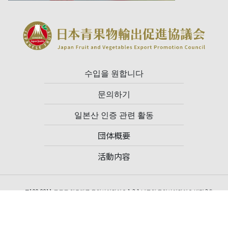
수입을 원합니다
문의하기
일본산 인증 관련 활동
団体概要
活動内容
〒100-0011 도쿄도 치요다구 우치사이와이초 1-2-1 닛토치 우치사이와이초 빌딩 2층
TEL: 03-3502-3033 FAX: 03-6910-2923
일반사단법인 일본청과물수출촉진협의회 사무국
사무국장 오기노 히데아키(Hideaki Ogino)