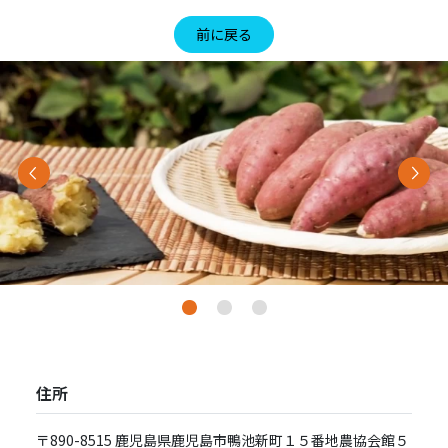
前に戻る
Previous
Nex
住所
〒890-8515 ⿅児島県⿅児島市鴨池新町１５番地農協会館５