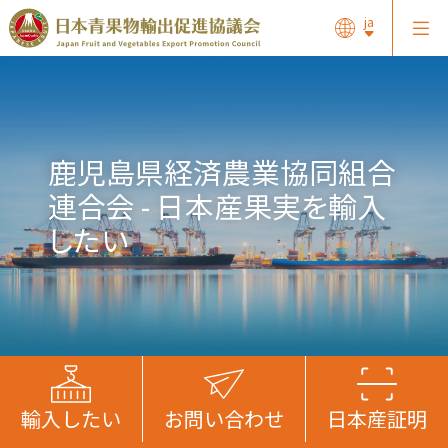
ja
⿅児島県経済農業協同組合
連合会 - 日本産果実を輸入
したい
輸入したい
お問い合わせ
日本産証明