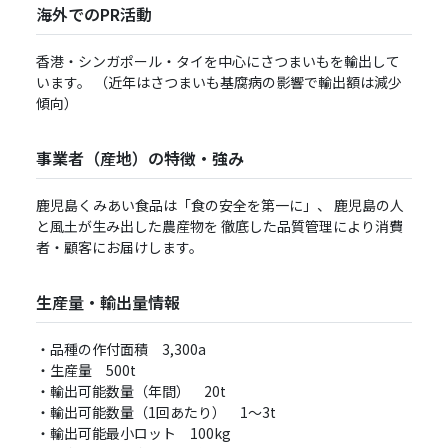
海外でのPR活動
⾹港・シンガポール・タイを中⼼にさつまいもを輸出して
います。 （近年はさつまいも基腐病の影響で輸出額は減少
傾向）
事業者（産地）の特徴・強み
⿅児島くみあい⾷品は「⾷の安全を第⼀に」、 ⿅児島の⼈
と⾵⼟が⽣み出した農産物を 徹底した品質管理により消費
者・顧客にお届けします。
生産量・輸出量情報
・品種の作付面積 3,300a
・生産量 500t
・輸出可能数量（年間） 20t
・輸出可能数量（1回あたり） 1〜3t
・輸出可能最小ロット 100kg