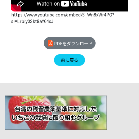
https://www.youtube.com/embed/S_Wn8xWr4PQ?
si=Lrbiy0Skt8aY64sJ
PDFをダウンロード
前に戻る