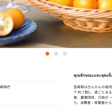
คุณลักษณะและจุดแข็ง
宮崎県庁
宮崎県はきんかんの栽培
ア 約７割) 。 ⽪ごと
者、農業団体、⾏政が 
り、消費者・実需者から