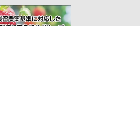
〒100
ต้องการนำเข้า
โตเก
โทร
ติดต่อสอบถาม
สำน
ความพยายามในการรับรอง
ผู้
สินค้าผลิตในญี่ปุ่น
団体概要
活動内容