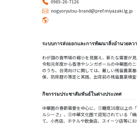
0985-26-7126
nogyoryutsu-brand@pref.miyazaki.lg.jp
ระบบการส่งออกและการพัฒนาสิ่งอำนวยคว
わが国の⾷市場の縮⼩を⾒据え、新たな需要が⾒
令和元年度から⾹港やシンガポールの中華圏のニ
のうち、台湾向けに関しては、厳しい残留農薬基
保、防除暦の策定と実践、出荷前の残留農薬検査
กิจกรรมประชาสัมพันธ์ในต่างประเทศ
中華圏の春節需要を中⼼に、①糖度16度以上の「
ルシーさ」、③中華⽂化圏で認知されている「縁
て、⼩売店、ホテルや飲⾷店、スイーツ店等にお