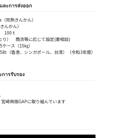
ตและการส่งออก
ha（完熟きんかん）
熟きんかん）
 100ｔ
たり） 商流等に応じて設定(要相談)
5ケース（15㎏）
58t（⾹港、シンガポール、台湾）（令和3年度）
ะการรับรอง
し
宮崎県版GAPに取り組んでいます