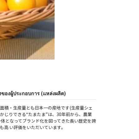
ของผู้ประกอบการ (แหล่งผลิต)
⾯積・⽣産量とも⽇本⼀の産地です(⽣産量シェ
まるかじりできる“たまたま”は、30年前から、農業
⼀体となってブランド化を図ってきた⻑い歴史を誇
も⾼ い評価をいただいています。