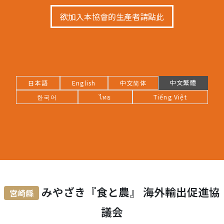
欲加入本協會的生產者請點此
中文繁體
日本語
English
中文简体
한국어
ไทย
Tiếng Việt
みやざき『⾷と農』 海外輸出促進協
宮崎縣
議会