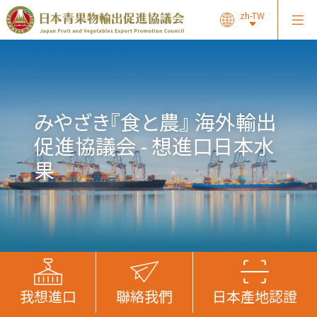
zh-TW
みやざき『⾷と農』 海外輸出
促進協議会 - 想進口日本水
果
我想進口
聯絡我們
日本產地認證