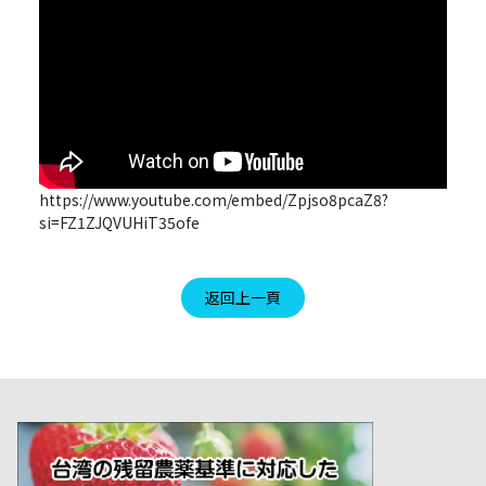
https://www.youtube.com/embed/Zpjso8pcaZ8?
si=FZ1ZJQVUHiT35ofe
返回上一頁