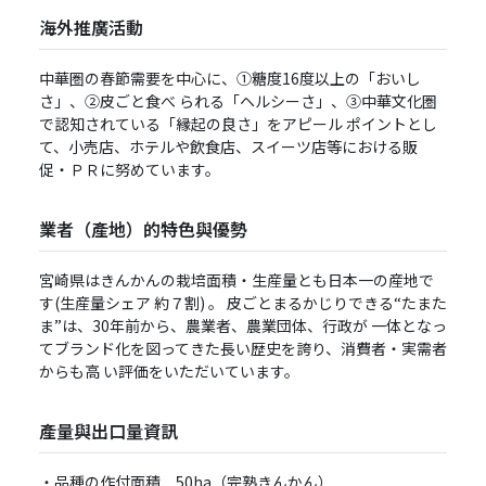
海外推廣活動
中華圏の春節需要を中⼼に、①糖度16度以上の「おいし
さ」、②⽪ごと⾷べ られる「ヘルシーさ」、③中華⽂化圏
で認知されている「縁起の良さ」をアピール ポイントとし
て、⼩売店、ホテルや飲⾷店、スイーツ店等における販
促・ＰＲに努めています。
業者（產地）的特色與優勢
宮崎県はきんかんの栽培⾯積・⽣産量とも⽇本⼀の産地で
す(⽣産量シェア 約７割) 。 ⽪ごとまるかじりできる“たまた
ま”は、30年前から、農業者、農業団体、⾏政が ⼀体となっ
てブランド化を図ってきた⻑い歴史を誇り、消費者・実需者
からも⾼ い評価をいただいています。
產量與出口量資訊
・品種の作付面積 50ha（完熟きんかん）