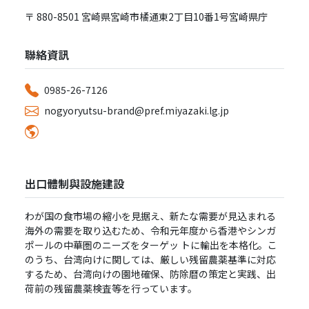
〒 880-8501 宮崎県宮崎市橘通東2丁⽬10番1号宮崎県庁
聯絡資訊
0985-26-7126
nogyoryutsu-brand@pref.miyazaki.lg.jp
出口體制與設施建設
わが国の⾷市場の縮⼩を⾒据え、新たな需要が⾒込まれる
海外の需要を取り込むため、令和元年度から⾹港やシンガ
ポールの中華圏のニーズをターゲッ トに輸出を本格化。こ
のうち、台湾向けに関しては、厳しい残留農薬基準に対応
するため、台湾向けの園地確保、防除暦の策定と実践、出
荷前の残留農薬検査等を⾏っています。